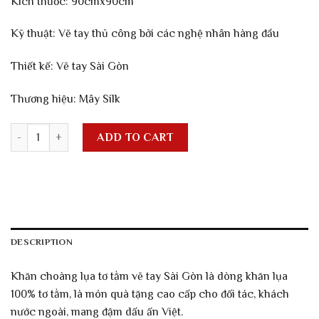
Kích thước: 90cmx90cm
Kỹ thuật: Vẽ tay thủ công bởi các nghệ nhân hàng đầu
Thiết kế: Vẽ tay Sài Gòn
Thương hiệu: Mây Silk
Khăn choàng lụa tơ tằm vẽ tay Sài Gòn - MS1 quantity
ADD TO CART
DESCRIPTION
Khăn choàng lụa tơ tằm vẽ tay Sài Gòn là dòng khăn lụa
100% tơ tằm, là món quà tặng cao cấp cho đối tác, khách
nước ngoài, mang đậm dấu ấn Việt.