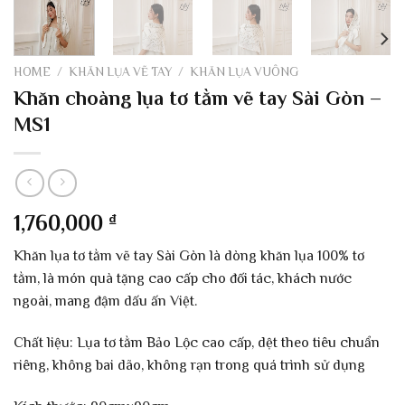
HOME
/
KHĂN LỤA VẼ TAY
/
KHĂN LỤA VUÔNG
Khăn choàng lụa tơ tằm vẽ tay Sài Gòn –
MS1
1,760,000
₫
Khăn lụa tơ tằm vẽ tay Sài Gòn là dòng khăn lụa 100% tơ
tằm, là món quà tặng cao cấp cho đối tác, khách nước
ngoài, mang đậm dấu ấn Việt.
Chất liệu: Lụa tơ tằm Bảo Lộc cao cấp, dệt theo tiêu chuẩn
riêng, không bai dão, không rạn trong quá trình sử dụng