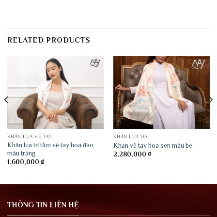
RELATED PRODUCTS
KHĂN LỤA VẼ TAY
KHĂN LỤA DÀI
Khăn lụa tơ tằm vẽ tay hoa đào
Khăn vẽ tay hoa sen màu be
màu trắng
2,280,000
₫
1,600,000
₫
THÔNG TIN LIÊN HỆ