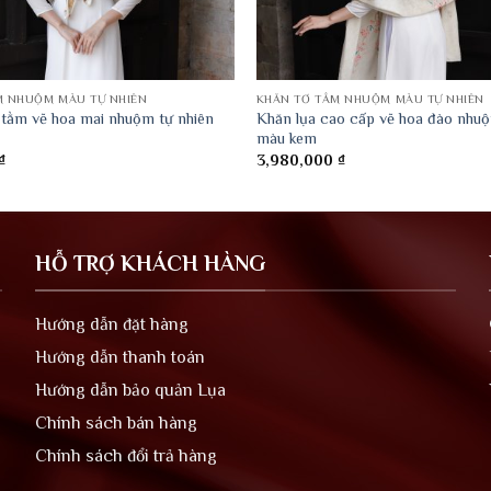
M NHUỘM MÀU TỰ NHIÊN
KHĂN TƠ TẰM NHUỘM MÀU TỰ NHIÊN
 tằm vẽ hoa mai nhuộm tự nhiên
Khăn lụa cao cấp vẽ hoa đào nhuộ
màu kem
₫
3,980,000
₫
HỖ TRỢ KHÁCH HÀNG
Hướng dẫn đặt hàng
Hướng dẫn thanh toán
Hướng dẫn bảo quản Lụa
Chính sách bán hàng
Chính sách đổi trả hàng