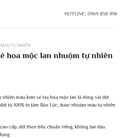
N
HOTLINE: 0969 858 496
 MÀU TỰ NHIÊN
vẽ hoa mộc lan nhuộm tự nhiên
nhiên màu kem vẽ tay hoa mộc lan là dòng vải dệt
 dệt từ 100% tơ tằm Bảo Lộc, được nhuộm màu tự nhiên
cao cấp, dệt theo tiêu chuẩn riêng, không bai dão,
 dụng