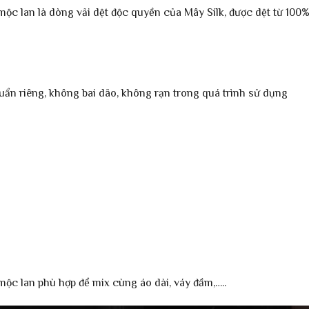
c lan là dòng vải dệt độc quyền của Mây Silk, được dệt từ 100
huẩn riêng, không bai dão, không rạn trong quá trình sử dụng
c lan phù hợp để mix cùng áo dài, váy đầm,…..