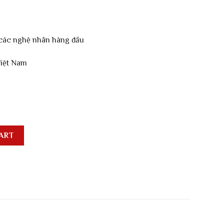
i các nghệ nhân hàng đầu
Việt Nam
 nhuộm tự nhiên màu kem quantity
ART