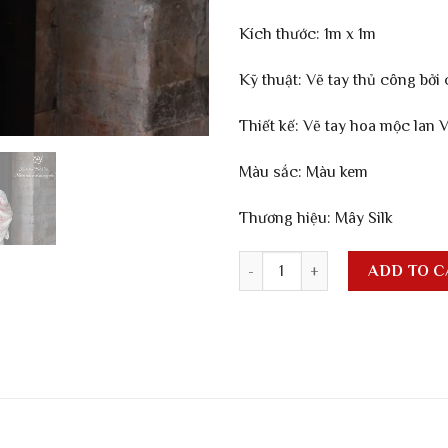
Kích thước: 1m x 1m
Kỹ thuật: Vẽ tay thủ công bở
Thiết kế: Vẽ tay hoa mộc lan 
Màu sắc: Màu kem
Thương hiệu: Mây Silk
Khăn lụa vuông vẽ hoa mộc lan
ADD TO C