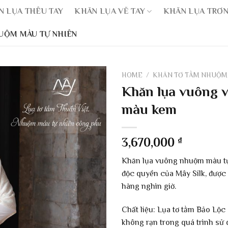
N LỤA THÊU TAY
KHĂN LỤA VẼ TAY
KHĂN LỤA TRƠ
UỘM MÀU TỰ NHIÊN
HOME
/
KHĂN TƠ TẰM NHUỘM
Khăn lụa vuông 
màu kem
3,670,000
₫
Khăn lụa vuông nhuộm màu tự 
độc quyền của Mây Silk, được
hàng nghìn giờ.
Chất liệu: Lụa tơ tằm Bảo Lộc 
không rạn trong quá trình sử