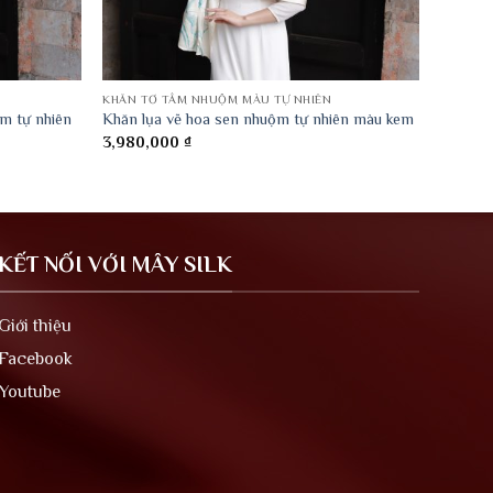
KHĂN TƠ TẰM NHUỘM MÀU TỰ NHIÊN
m tự nhiên
Khăn lụa vẽ hoa sen nhuộm tự nhiên màu kem
3,980,000
₫
KẾT NỐI VỚI MÂY SILK
Giới thiệu
Facebook
Youtube