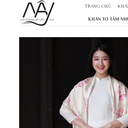
Skip
TRANG CHỦ
KHĂ
to
content
KHĂN TƠ TẰM NH