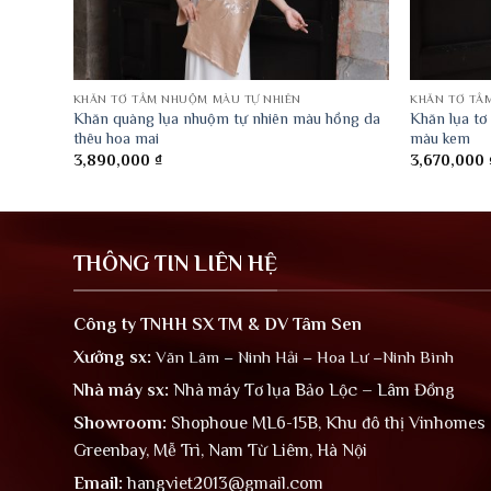
KHĂN TƠ TẰM NHUỘM MÀU TỰ NHIÊN
KHĂN TƠ TẰ
 nhiên
Khăn quàng lụa nhuộm tự nhiên màu hồng da
Khăn lụa tơ
thêu hoa mai
màu kem
3,890,000
₫
3,670,000
THÔNG TIN LIÊN HỆ
Công ty TNHH SX TM & DV Tâm Sen
Xưởng sx:
Văn Lâm – Ninh Hải – Hoa Lư –Ninh Bình
Nhà máy sx:
Nhà máy Tơ lụa Bảo Lộc – Lâm Đồng
Showroom:
Shophoue ML6-15B, Khu đô thị Vinhomes
Greenbay, Mễ Trì, Nam Từ Liêm, Hà Nội
Email:
hangviet2013@gmail.com