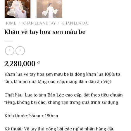
HOME
/
KHĂN LỤA VẼ TAY
/
KHĂN LỤA DÀI
Khăn vẽ tay hoa sen màu be
2,280,000
₫
Khăn lụa vẽ tay hoa sen màu be là dòng khăn lụa 100% tơ
tằm, là món quà tặng cao cấp, mang đậm dấu ấn Việt
Chất liệu: Lụa tơ tằm Bảo Lộc cao cấp, dệt theo tiêu chuẩn
riêng, không bai dão, không rạn trong quá trình sử dụng
Kích thước: 55cm x 180cm
Kỹ thuật: Vẽ tay thủ công bởi các nghệ nhân hàng đầu