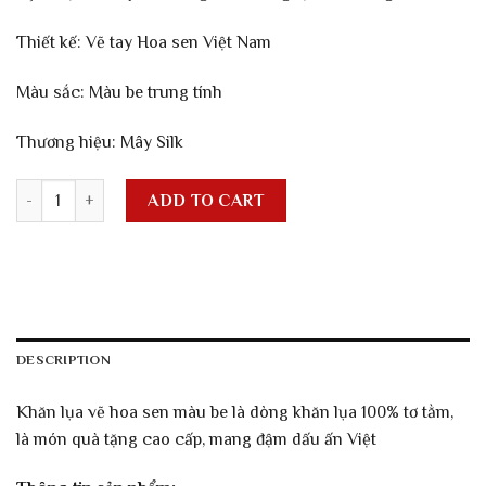
Thiết kế: Vẽ tay Hoa sen Việt Nam
Màu sắc: Màu be trung tính
Thương hiệu: Mây Silk
Khăn vẽ tay hoa sen màu be quantity
ADD TO CART
DESCRIPTION
Khăn lụa vẽ hoa sen màu be là dòng khăn lụa 100% tơ tằm,
là món quà tặng cao cấp, mang đậm dấu ấn Việt