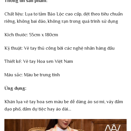
Thông tin sản phẩm:
Chất liệu: Lụa tơ tằm Bảo Lộc cao cấp, dệt theo tiêu chuẩn
riêng, không bai dão, không rạn trong quá trình sử dụng
Kích thước: 55cm x 180cm
Kỹ thuật: Vẽ tay thủ công bởi các nghệ nhân hàng đầu
Thiết kế: Vẽ tay Hoa sen Việt Nam
Màu sắc: Màu be trung tính
Ứng dụng:
Khăn lụa vẽ tay hoa sen màu be dễ dàng áo sơ mi, váy đầm
dạo phố, đầm dự tiệc hay áo dài…