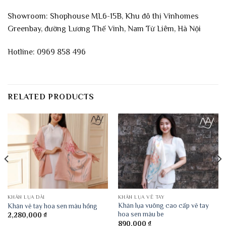
Showroom: Shophouse ML6-15B, Khu đô thị Vinhomes
Greenbay, đường Lương Thế Vinh, Nam Từ Liêm, Hà Nội
Hotline: 0969 858 496
RELATED PRODUCTS
KHĂN LỤA DÀI
KHĂN LỤA VẼ TAY
Khăn lụa vuông cao cấp vẽ tay
Khăn vẽ tay hoa sen màu hồng
hoa sen màu be
2,280,000
₫
890,000
₫