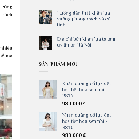
ô cùng
Hướng dẫn thắt khăn lụa
ố cách
vuông phong cách và cá
tính
Địa chỉ bán khăn lụa tơ tằm
uy tín tại Hà Nội
 nhiều
chỗ mà
SẢN PHẨM MỚI
Khăn quàng cổ lụa dệt
họa tiết hoa sen nhí -
BST7
980,000
₫
Khăn quàng cổ lụa dệt
họa tiết hoa sen nhí -
BST6
980,000
₫