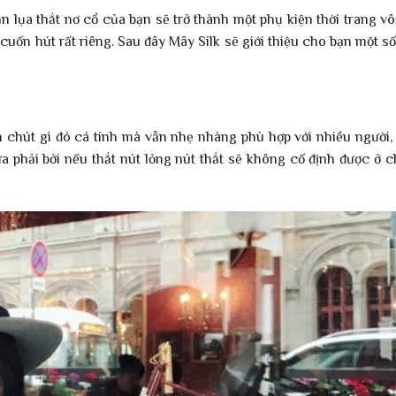
ăn lụa thắt nơ cổ của bạn sẽ trở thành một phụ kiện thời trang v
uốn hút rất riêng. Sau đây Mây Silk sẽ giới thiệu cho bạn một s
 chút gì đó cá tính mà vẫn nhẹ nhàng phù hợp với nhiều người,
ừa phải bởi nếu thắt nút lỏng nút thắt sẽ không cố định được ở 