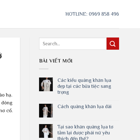
N
HOTLINE: 0969 858 496
ở
BÀI VIẾT MỚI
Các kiểu quàng khăn lụa
đẹp tại các bữa tiệc sang
trọng
ào hạ.
u dòng
Cách quàng khăn lụa dài
nơ cổ.
Tại sao khăn quàng lụa tơ
tằm lại được phái nữ yêu
thích đến thế?