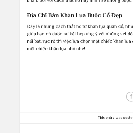
khăn. Bởi với cách thắt nơ này mình sẽ không buộc 
Địa Chỉ Bán Khăn Lụa Buộc Cổ Đẹp
Đây là những cách thắt nơ từ khăn lụa quấn cổ, nh
giúp bạn có được sự kết hợp ưng ý với những set đ
nổi bật, rực rỡ thì việc lựa chọn một chiếc khăn lụ
một chiếc khăn lụa nhỏ nhé!
This entry was poste