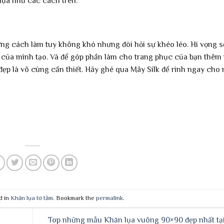
lụa như các cách trên.
ững cách làm tuy không khó nhưng đòi hỏi sự khéo léo. Hi vọng s
ồ của mình tạo. Và để góp phần làm cho trang phục của bạn thêm
a đẹp là vô cùng cần thiết. Hãy ghé qua Mây Silk để rinh ngay cho
d in
Khăn lụa tơ tằm
. Bookmark the
permalink
.
Top những mẫu Khăn lụa vuông 90×90 đẹp nhất tại