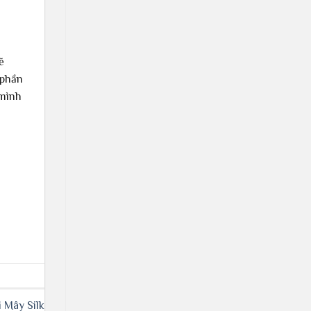
ẽ
 phần
 mình
 Mây Silk