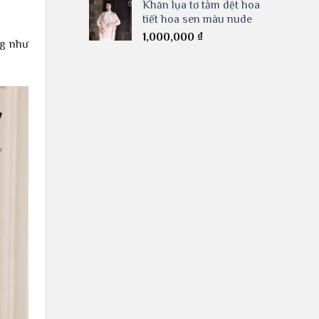
Khăn lụa tơ tằm dệt hoa
tiết hoa sen màu nude
1,000,000
₫
ng như