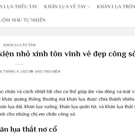
N LỤA THÊU TAY
KHĂN LỤA VẼ TAY
KHĂN LỤA TRƠ
UỘM MÀU TỰ NHIÊN
KHĂN LỤA TƠ TẰM
kiện nhỏ xinh tôn vinh vẻ đẹp công s
6 THÁNG 4, 2023
BY
ĐÀO THU HIÊN
c chắn và cách nhiệt tốt cho cơ thể giúp ấm vào đông và mát v
iếc khăn quàng thông thường mà khăn lụa được chia thành nhiề
lụa dài, khăn lụa vuông, khăn lụa quấn túi, và khăn lụa thắt 
 dành cho những chị em chốn công sở.
ăn lụa thắt nơ cổ