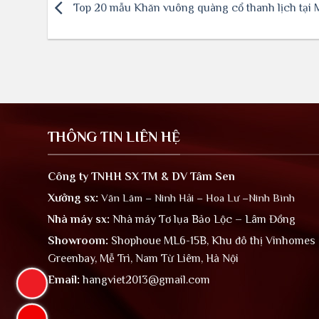
Top 20 mẫu Khăn vuông quàng cổ thanh lịch tại M
THÔNG TIN LIÊN HỆ
Công ty TNHH SX TM & DV Tâm Sen
Xưởng sx:
Văn Lâm – Ninh Hải – Hoa Lư –Ninh Bình
Nhà máy sx:
Nhà máy Tơ lụa Bảo Lộc – Lâm Đồng
Showroom:
Shophoue ML6-15B, Khu đô thị Vinhomes
Greenbay, Mễ Trì, Nam Từ Liêm, Hà Nội
Email:
hangviet2013@gmail.com